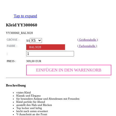
Tap to expand
Kleid YY300060
YY300060_RAL3028
GRÖSSE :
( Größentabelle )
XS
FARBE :
( Farbentabelle )
RAL3028
:
PREIS :
309,00 EUR
EINFÜGEN IN DEN WARENKORB
Beschreibung
visites Kleid
Klassik und Eleganz
für besondere Anlässe und Abendessen mit Freunden
Kleid perfekt für Abend
ausstellt den Hals und Rücken
Top locker und luftig
leicht nach unten erweitert
V-Ausschnitt an der Front