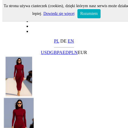
Ta strona używa ciasteczek (cookies), dzięki którym nasz serwis może działa
lepiej.
Dowiedz się więcej
Rozumiem
PL
DE
EN
USD
GBP
AED
PLN
EUR