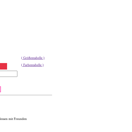
( Größentabelle )
( Farbentabelle )
dessen mit Freunden