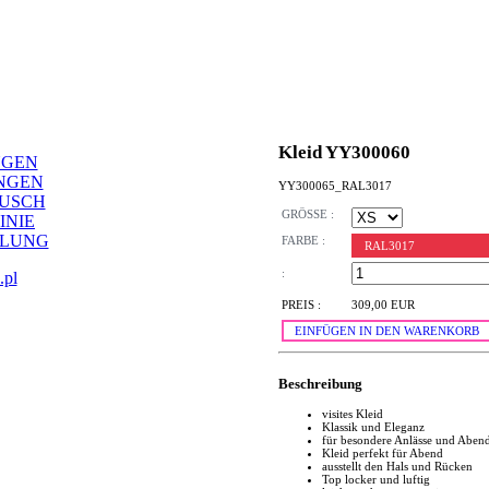
Kleid YY300060
NGEN
NGEN
YY300065_RAL3017
AUSCH
GRÖSSE :
INIE
LLUNG
FARBE :
RAL3017
:
.pl
PREIS :
309,00 EUR
EINFÜGEN IN DEN WARENKORB
Beschreibung
visites Kleid
Klassik und Eleganz
für besondere Anlässe und Aben
Kleid perfekt für Abend
ausstellt den Hals und Rücken
Top locker und luftig