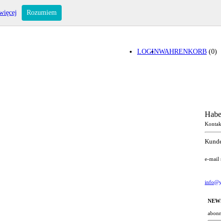
więcej
Rozumiem
LOGIN
WAHRENKORB
(0)
Habe
Kontak
Kunde
e-mail
info@y
NEW
abonn