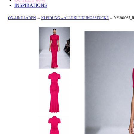
INSPIRATIONS
ON-LINE LADEN
→
KLEIDUNG→ALLE KLEIDUNGSSTÜCKE
→ YY300065_R