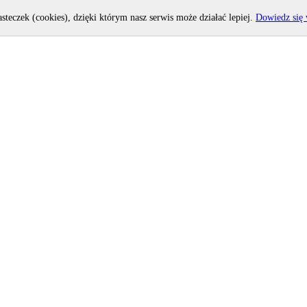
asteczek (cookies), dzięki którym nasz serwis może działać lepiej.
Dowiedz się 