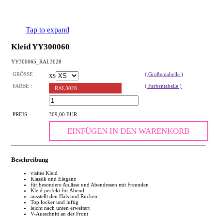
Tap to expand
Kleid YY300060
YY300065_RAL3028
GRÖSSE :
( Größentabelle )
XS
FARBE :
( Farbentabelle )
RAL3028
:
PREIS :
309,00 EUR
EINFÜGEN IN DEN WARENKORB
Beschreibung
visites Kleid
Klassik und Eleganz
für besondere Anlässe und Abendessen mit Freunden
Kleid perfekt für Abend
ausstellt den Hals und Rücken
Top locker und luftig
leicht nach unten erweitert
V-Ausschnitt an der Front