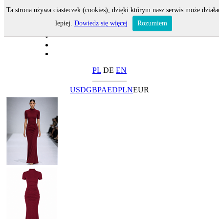
Ta strona używa ciasteczek (cookies), dzięki którym nasz serwis może działa
lepiej.
Dowiedz się więcej
Rozumiem
PL
DE
EN
USD
GBP
AED
PLN
EUR