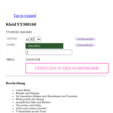
Tap to expand
Kleid YY300160
YY300160_RAL6002
GRÖSSE :
( Größentabelle )
XS
FARBE :
( Farbentabelle )
RAL6002
:
PREIS :
259,00 EUR
EINFÜGEN IN DEN WARENKORB
Beschreibung
visites Kleid
Klassik und Eleganz
für besondere Anlässe und Abendessen mit Freunden
Kleid perfekt für Abend
ausstellt den Hals und Rücken
Top locker und luftig
leicht nach unten erweitert
V-Ausschnitt an der Front