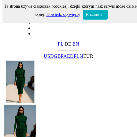
Ta strona używa ciasteczek (cookies), dzięki którym nasz serwis może działa
lepiej.
Dowiedz się więcej
Rozumiem
PL
DE
EN
USD
GBP
AED
PLN
EUR