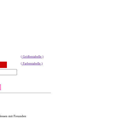
( Größentabelle )
( Farbentabelle )
dessen mit Freunden