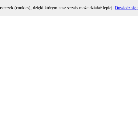
asteczek (cookies), dzięki którym nasz serwis może działać lepiej.
Dowiedz się 