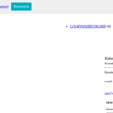
więcej
Rozumiem
LOGIN
WAHRENKORB
(0)
Habe
Kontak
Kunde
e-mail
info@y
NEW
abonn