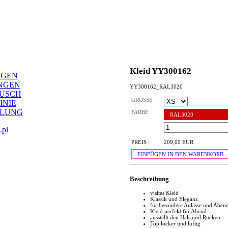
Kleid YY300162
NGEN
NGEN
YY300162_RAL3020
AUSCH
GRÖSSE :
INIE
LLUNG
FARBE :
RAL3020
:
.pl
PREIS :
209,00 EUR
EINFÜGEN IN DEN WARENKORB
Beschreibung
visites Kleid
Klassik und Eleganz
für besondere Anlässe und Aben
Kleid perfekt für Abend
ausstellt den Hals und Rücken
Top locker und luftig