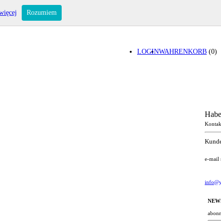
więcej
Rozumiem
LOGIN
WAHRENKORB
(0)
Habe
Kontak
Kunde
e-mail
info@y
NEW
abonn