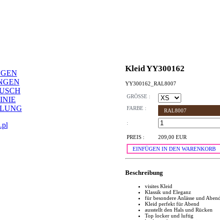
Kleid YY300162
NGEN
NGEN
YY300162_RAL8007
AUSCH
GRÖSSE :
INIE
LLUNG
FARBE :
RAL8007
:
.pl
PREIS :
209,00 EUR
EINFÜGEN IN DEN WARENKORB
Beschreibung
visites Kleid
Klassik und Eleganz
für besondere Anlässe und Aben
Kleid perfekt für Abend
ausstellt den Hals und Rücken
Top locker und luftig