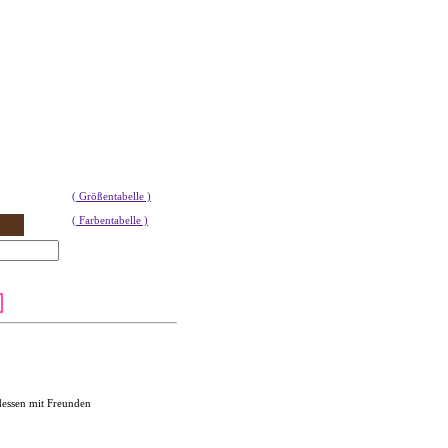
( Größentabelle )
( Farbentabelle )
dessen mit Freunden