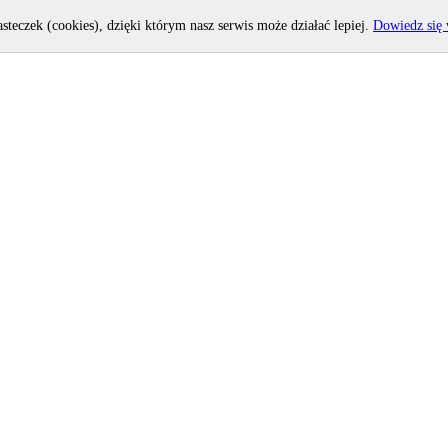
asteczek (cookies), dzięki którym nasz serwis może działać lepiej.
Dowiedz się 