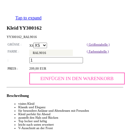
Tap to expand
Kleid YY300162
YY300162_RAL9016
GRÖSSE :
( Größentabelle )
XS
FARBE :
( Farbentabelle )
RAL9016
:
PREIS :
209,00 EUR
EINFÜGEN IN DEN WARENKORB
Beschreibung
visites Kleid
Klassik und Eleganz
für besondere Anlässe und Abendessen mit Freunden
Kleid perfekt für Abend
ausstellt den Hals und Rücken
Top locker und luftig
leicht nach unten erweitert
V-Ausschnitt an der Front