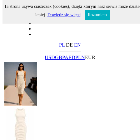
Ta strona używa ciasteczek (cookies), dzięki którym nasz serwis może działa
lepiej.
Dowiedz się więcej
Rozumiem
PL
DE
EN
USD
GBP
AED
PLN
EUR