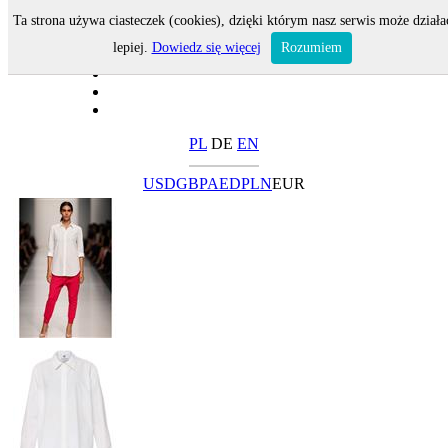
Ta strona używa ciasteczek (cookies), dzięki którym nasz serwis może działa
lepiej.
Dowiedz się więcej
Rozumiem
PL
DE
EN
USD
GBP
AED
PLN
EUR