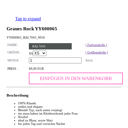
Tap to expand
Graues Rock YY600065
YY600065_RAL7043_9016
FARBE :
( Farbentabelle )
RAL7043
GRÖSSE :
( Größentabelle )
XS
MENGE :
Stück
PREIS :
69,00 EUR
EINFÜGEN IN DEN WARENKORB
Beschreibung
100% Klassik
zeitlos und elegant
Bleistift Typ, nach unten verjüngt
ein muss haben im Kleiderschrank jeder Frau
flexibel
ideal zu Bluse, sowie Shirt
für jeden Tag und verrückte Nächte