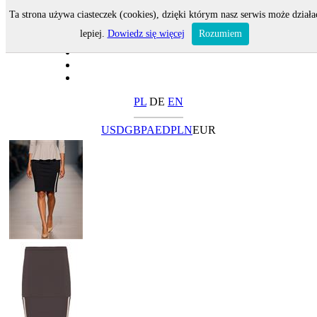
Ta strona używa ciasteczek (cookies), dzięki którym nasz serwis może działa
lepiej.
Dowiedz się więcej
Rozumiem
PL
DE
EN
USD
GBP
AED
PLN
EUR