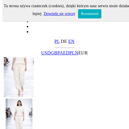
Ta strona używa ciasteczek (cookies), dzięki którym nasz serwis może działa
lepiej.
Dowiedz się więcej
Rozumiem
PL
DE
EN
USD
GBP
AED
PLN
EUR