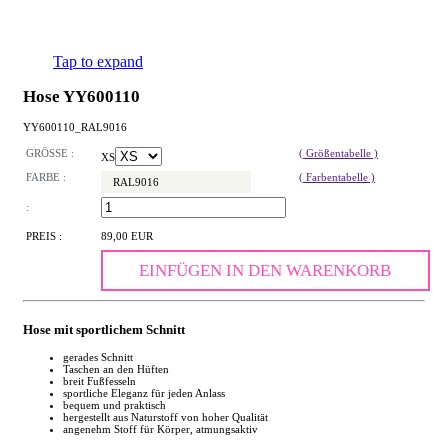
Tap to expand
Hose YY600110
YY600110_RAL9016
GRÖSSE :
( Größentabelle )
XS
FARBE :
( Farbentabelle )
RAL9016
:
PREIS :
89,00 EUR
EINFÜGEN IN DEN WARENKORB
Hose mit sportlichem Schnitt
gerades Schnitt
Taschen an den Hüften
breit Fußfesseln
sportliche Eleganz für jeden Anlass
bequem und praktisch
hergestellt aus Naturstoff von hoher Qualität
angenehm Stoff für Körper, atmungsaktiv