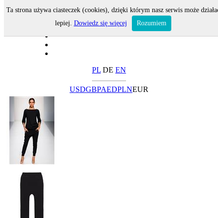
Ta strona używa ciasteczek (cookies), dzięki którym nasz serwis może działa
lepiej.
Dowiedz się więcej
Rozumiem
PL
DE
EN
USD
GBP
AED
PLN
EUR