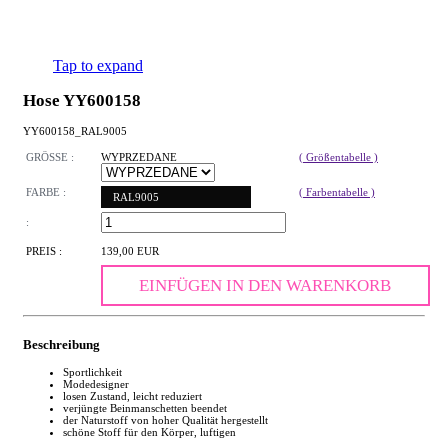
Tap to expand
Hose YY600158
YY600158_RAL9005
GRÖSSE :
WYPRZEDANE
( Größentabelle )
FARBE :
( Farbentabelle )
RAL9005
:
PREIS :
139,00 EUR
EINFÜGEN IN DEN WARENKORB
Beschreibung
Sportlichkeit
Modedesigner
losen Zustand, leicht reduziert
verjüngte Beinmanschetten beendet
der Naturstoff von hoher Qualität hergestellt
schöne Stoff für den Körper, luftigen