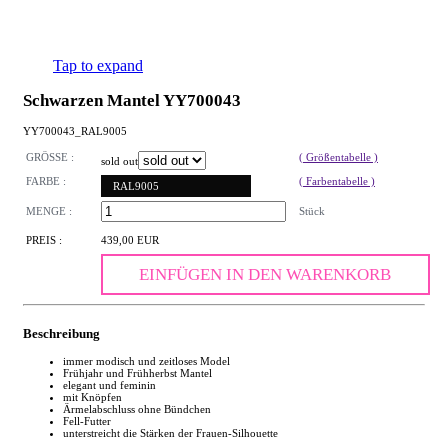
Tap to expand
Schwarzen Mantel YY700043
YY700043_RAL9005
GRÖSSE :
( Größentabelle )
sold out
FARBE :
( Farbentabelle )
RAL9005
MENGE :
Stück
PREIS :
439,00 EUR
EINFÜGEN IN DEN WARENKORB
Beschreibung
immer modisch und zeitloses Model
Frühjahr und Frühherbst Mantel
elegant und feminin
mit Knöpfen
Ärmelabschluss ohne Bündchen
Fell-Futter
unterstreicht die Stärken der Frauen-Silhouette