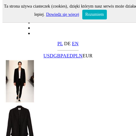
Ta strona używa ciasteczek (cookies), dzięki którym nasz serwis może działa
lepiej.
Dowiedz się więcej
Rozumiem
PL
DE
EN
USD
GBP
AED
PLN
EUR