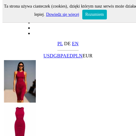
Ta strona używa ciasteczek (cookies), dzięki którym nasz serwis może działa
lepiej.
Dowiedz się więcej
Rozumiem
PL
DE
EN
USD
GBP
AED
PLN
EUR