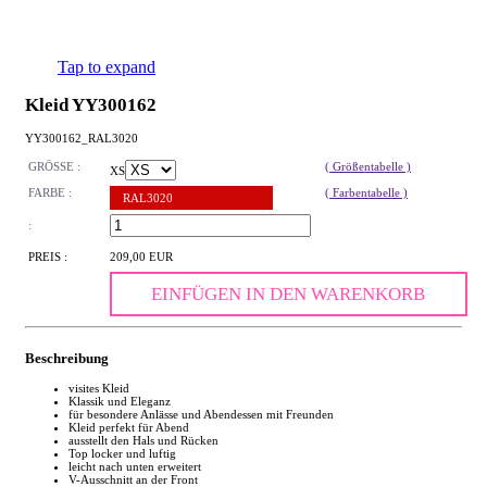
Tap to expand
Kleid YY300162
YY300162_RAL3020
GRÖSSE :
( Größentabelle )
XS
FARBE :
( Farbentabelle )
RAL3020
:
PREIS :
209,00 EUR
EINFÜGEN IN DEN WARENKORB
Beschreibung
visites Kleid
Klassik und Eleganz
für besondere Anlässe und Abendessen mit Freunden
Kleid perfekt für Abend
ausstellt den Hals und Rücken
Top locker und luftig
leicht nach unten erweitert
V-Ausschnitt an der Front