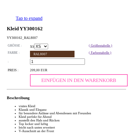
Tap to expand
Kleid YY300162
YY300162_RAL8007
GRÖSSE :
( Größentabelle )
XS
FARBE :
( Farbentabelle )
RAL8007
:
PREIS :
209,00 EUR
EINFÜGEN IN DEN WARENKORB
Beschreibung
visites Kleid
Klassik und Eleganz
für besondere Anlässe und Abendessen mit Freunden
Kleid perfekt für Abend
ausstellt den Hals und Rücken
Top locker und luftig
leicht nach unten erweitert
V-Ausschnitt an der Front