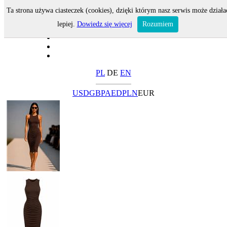
Ta strona używa ciasteczek (cookies), dzięki którym nasz serwis może działa
lepiej.
Dowiedz się więcej
Rozumiem
PL
DE
EN
USD
GBP
AED
PLN
EUR