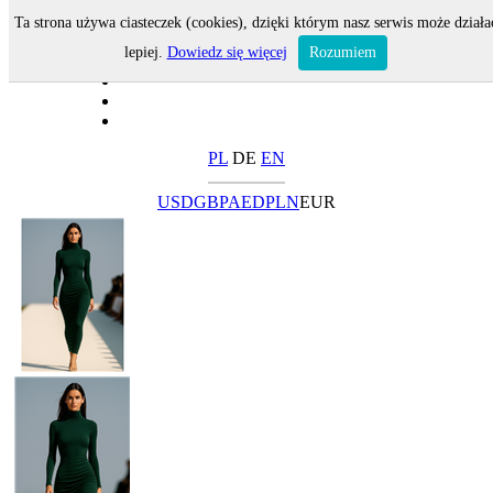
Ta strona używa ciasteczek (cookies), dzięki którym nasz serwis może działa
lepiej.
Dowiedz się więcej
Rozumiem
PL
DE
EN
USD
GBP
AED
PLN
EUR