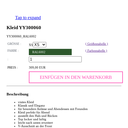
Tap to expand
Kleid YY300060
YY300060_RAL6002
GRÖSSE :
( Größentabelle )
XS
FARBE :
( Farbentabelle )
RAL6002
:
PREIS :
309,00 EUR
EINFÜGEN IN DEN WARENKORB
Beschreibung
visites Kleid
Klassik und Eleganz
für besondere Anlässe und Abendessen mit Freunden
Kleid perfekt für Abend
ausstellt den Hals und Rücken
Top locker und luftig
leicht nach unten erweitert
V-Ausschnitt an der Front