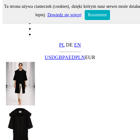
Ta strona używa ciasteczek (cookies), dzięki którym nasz serwis może działa
lepiej.
Dowiedz się więcej
Rozumiem
PL
DE
EN
USD
GBP
AED
PLN
EUR