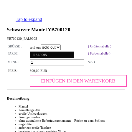
Tap to expand
Schwarzer Mantel YB700120
YB700120_RAL9005
GRÖSSE :
( Größentabelle )
sold out
FARBE :
( Farbentabelle )
RAL9005
MENGE :
Stück
PREIS :
309,00 EUR
EINFÜGEN IN DEN WARENKORB
Beschreibung
Mantel
Armellänge 3/4
große Umlegekragen
Band gebunden
ohne zusätzliche Befestigungselemente - Röcke zu dem Schluss,
ungefüttert
auferlegt große Taschen
hergestellt aus hochwertigen Wolle