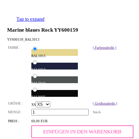
Tap to expand
Marine blaues Rock YY600159
YY600159_RAL5013
FARBE :
( Farbentabelle )
RAL1015
RAL5013
RAL7043
RAL9005
GRÖSSE :
( Größentabelle )
XS
MENGE :
Stück
PREIS :
69,00 EUR
EINFÜGEN IN DEN WARENKORB