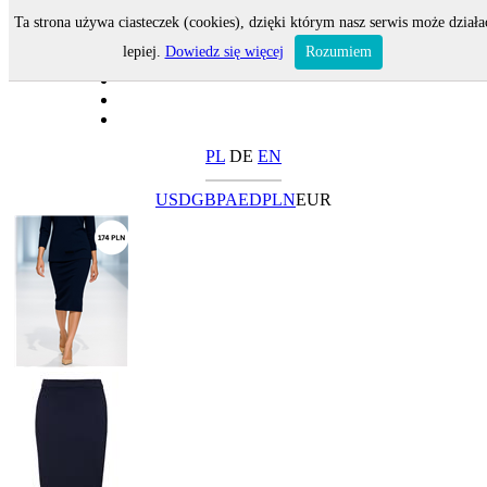
Ta strona używa ciasteczek (cookies), dzięki którym nasz serwis może działa
lepiej.
Dowiedz się więcej
Rozumiem
PL
DE
EN
USD
GBP
AED
PLN
EUR