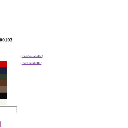
100103
( Größentabelle )
( Farbentabelle )