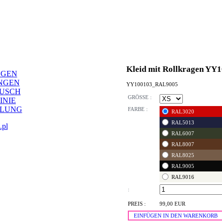
Kleid mit Rollkragen YY
NGEN
NGEN
YY100103_RAL9005
AUSCH
GRÖSSE :
INIE
LLUNG
FARBE :
RAL3020
RAL5013
.pl
RAL6007
RAL8007
RAL8025
RAL9005
RAL9016
:
PREIS :
99,00 EUR
EINFÜGEN IN DEN WARENKORB