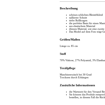
Beschreibung
schönes schlichtes Bleistiftkleid
taillierter Schnitt
tiefer Rollkragen
die perfekte Basis für einen Mant
aus elastischem Material
dünnes Material, wie eine zweite
Das Model auf dem Foto trägt G
Größen/Maßen
Länge ca. 85 cm
Stoff
70% Viskose, 27% Polyamid, 3% Elastha
Textilpflege
Maschinenwäsch bei 30 Grad
Trocknen durch Erhängen
Zusätzliche Informationen
die Wartezeit für den Versand Be
Sie können das Produkt entspr
bestellen, in diesem Fall die Rüc