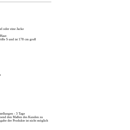
el oder eine Jacke
 Haut
röße S und ist 178 cm groß
n
stellungen - 3 Tage
echend den Maßen des Kunden zu
kgabe der Produkte ist nicht möglich