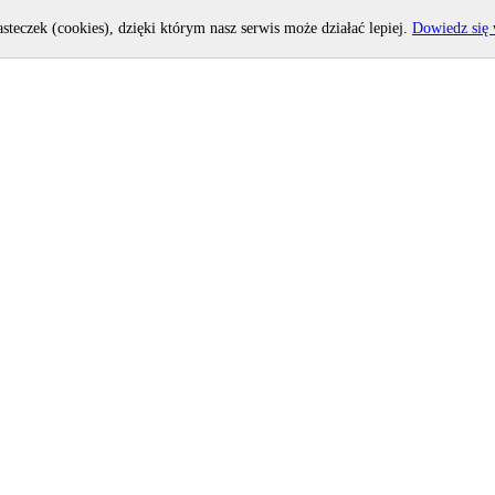
asteczek (cookies), dzięki którym nasz serwis może działać lepiej.
Dowiedz się 