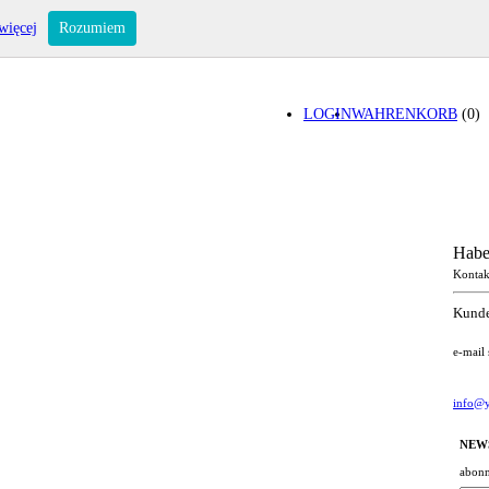
więcej
Rozumiem
LOGIN
WAHRENKORB
(0)
Habe
Kontak
Kunde
e-mail
info@y
NEW
abonn