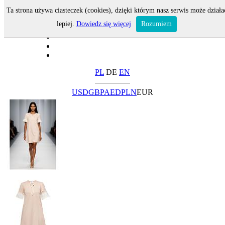
Ta strona używa ciasteczek (cookies), dzięki którym nasz serwis może działa
lepiej.
Dowiedz się więcej
Rozumiem
PL
DE
EN
USD
GBP
AED
PLN
EUR