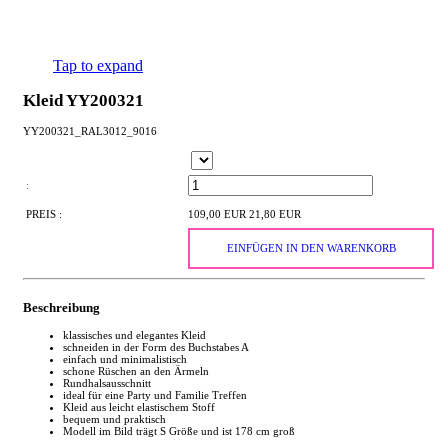
Tap to expand
Kleid YY200321
YY200321_RAL3012_9016
:
PREIS :
109,00 EUR
21,80 EUR
EINFÜGEN IN DEN WARENKORB
Beschreibung
klassisches und elegantes Kleid
schneiden in der Form des Buchstabes A
einfach und minimalistisch
schone Rüschen an den Ärmeln
Rundhalsausschnitt
ideal für eine Party und Familie Treffen
Kleid aus leicht elastischem Stoff
bequem und praktisch
Modell im Bild trägt S Größe und ist 178 cm groß