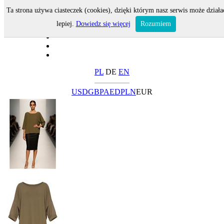
Ta strona używa ciasteczek (cookies), dzięki którym nasz serwis może działa
lepiej.
Dowiedz się więcej
Rozumiem
PL
DE
EN
USD
GBP
AED
PLN
EUR