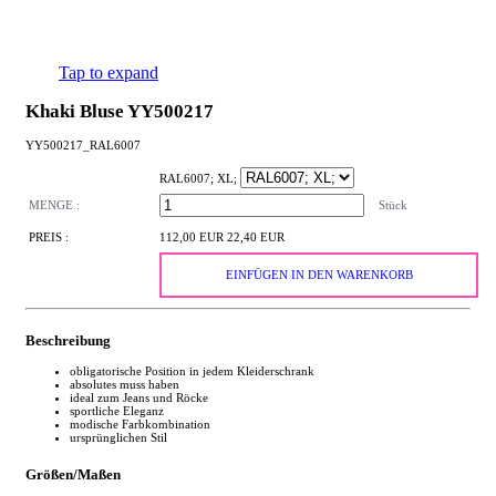
Tap to expand
Khaki Bluse YY500217
YY500217_RAL6007
RAL6007; XL;
MENGE :
Stück
PREIS :
112,00 EUR
22,40 EUR
EINFÜGEN IN DEN WARENKORB
Beschreibung
obligatorische Position in jedem Kleiderschrank
absolutes muss haben
ideal zum Jeans und Röcke
sportliche Eleganz
modische Farbkombination
ursprünglichen Stil
Größen/Maßen