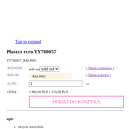
Tap to expand
Płaszcz ecru YY700057
YY700057_RAL9001
ROZMIAR :
( Tabela rozmiarów )
sold out
KOLOR :
( Tabela kolorów )
RAL9001
ILOŚĆ :
szt
CENA :
1 960,00 PLN
1 274,00 PLN
DODAJ DO KOSZYKA
opis
okrycie wierzchnie