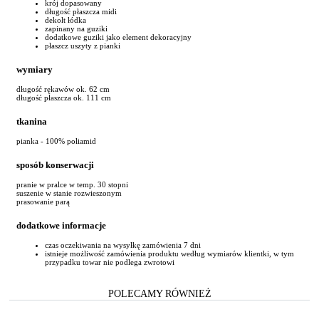
krój dopasowany
długość płaszcza midi
dekolt łódka
zapinany na guziki
dodatkowe guziki jako element dekoracyjny
płaszcz uszyty z pianki
wymiary
długość rękawów ok. 62 cm
długość płaszcza ok. 111 cm
tkanina
pianka - 100% poliamid
sposób konserwacji
pranie w pralce w temp. 30 stopni
suszenie w stanie rozwieszonym
prasowanie parą
dodatkowe informacje
czas oczekiwania na wysyłkę zamówienia 7 dni
istnieje możliwość zamówienia produktu według wymiarów klientki, w tym
przypadku towar nie podlega zwrotowi
POLECAMY RÓWNIEŻ