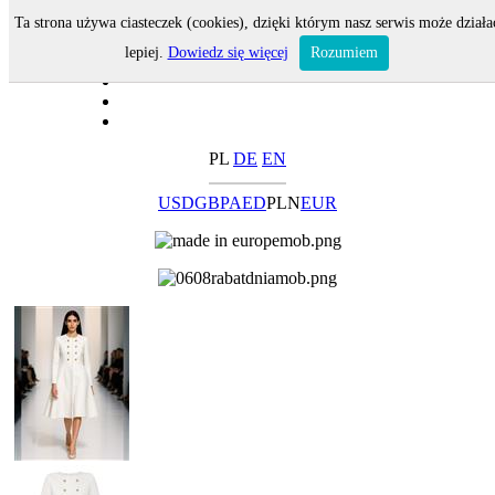
Ta strona używa ciasteczek (cookies), dzięki którym nasz serwis może działa
lepiej.
Dowiedz się więcej
Rozumiem
PL
DE
EN
USD
GBP
AED
PLN
EUR