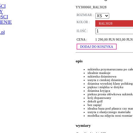
CI
YY300060_RAL3028
Y
ROZMIAR :
ŚCI
ENIE
KOLOR :
RAL3028
ILOŚĆ :
.pl
CENA :
1 290,00 PLN
903,00 PLN
DODAJ DO KOSZYKA
opis
sukienka przymarszczana po całej l
idealnie maskuje
sukienka dzianinowa
uszyta z cienkiej dzianiny
dzianina wysokiej klasy polskie
piękna i miękka w dotyku
dzianina kryjąca
piekna prosta ołówkowa sukienk
krój dopasowany
dekolt golf
bez zapięć
idealna baza pod płaszcz czy ma
uszyta z elastycznego materiału
modelka na zdjęciu nosi rozmiar
wymiary