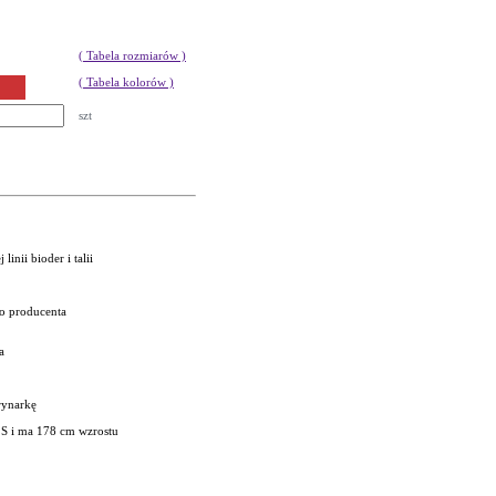
( Tabela rozmiarów )
( Tabela kolorów )
szt
inii bioder i talii
go producenta
a
rynarkę
 S i ma 178 cm wzrostu