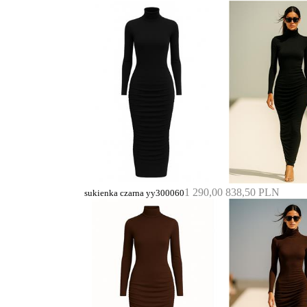
1 290,00
838,50 PLN
sukienka czarna yy300060