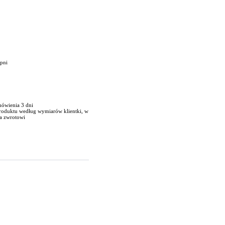
opni
mówienia 3 dni
produktu według wymiarów klientki, w
a zwrotowi