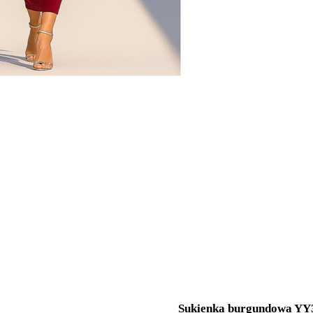
Sukienka burgundowa YY