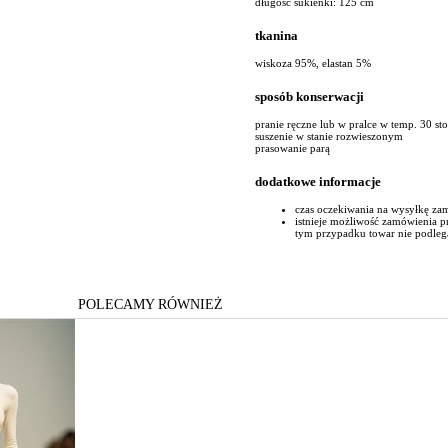
długość sukienki: 125 cm
tkanina
wiskoza 95%, elastan 5%
sposób konserwacji
pranie ręczne lub w pralce w temp. 30 st
suszenie w stanie rozwieszonym
prasowanie parą
dodatkowe informacje
czas oczekiwania na wysyłkę za
istnieje możliwość zamówienia 
tym przypadku towar nie podleg
POLECAMY RÓWNIEŻ