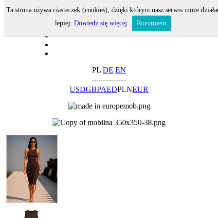
Ta strona używa ciasteczek (cookies), dzięki którym nasz serwis może działa
lepiej.
Dowiedz się więcej
Rozumiem
PL
DE
EN
USD
GBP
AED
PLN
EUR