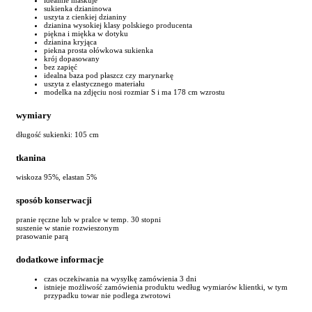
sukienka dzianinowa
uszyta z cienkiej dzianiny
dzianina wysokiej klasy polskiego producenta
piękna i miękka w dotyku
dzianina kryjąca
piekna prosta ołówkowa sukienka
krój dopasowany
bez zapięć
idealna baza pod płaszcz czy marynarkę
uszyta z elastycznego materiału
modelka na zdjęciu nosi rozmiar S i ma 178 cm wzrostu
wymiary
długość sukienki: 105 cm
tkanina
wiskoza 95%, elastan 5%
sposób konserwacji
pranie ręczne lub w pralce w temp. 30 stopni
suszenie w stanie rozwieszonym
prasowanie parą
dodatkowe informacje
czas oczekiwania na wysyłkę zamówienia 3 dni
istnieje możliwość zamówienia produktu według wymiarów klientki, w tym
przypadku towar nie podlega zwrotowi