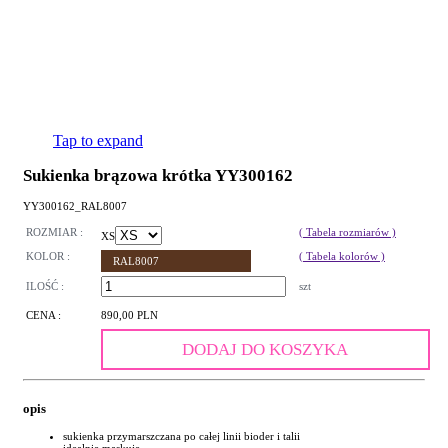
Tap to expand
Sukienka brązowa krótka YY300162
YY300162_RAL8007
ROZMIAR :
( Tabela rozmiarów )
XS
KOLOR :
( Tabela kolorów )
RAL8007
ILOŚĆ :
szt
CENA :
890,00 PLN
DODAJ DO KOSZYKA
opis
sukienka przymarszczana po całej linii bioder i talii
idealnie maskuje