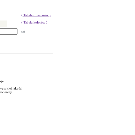
( Tabela rozmiarów )
( Tabela kolorów )
szt
zję
wysokiej jakości
rzewiewny