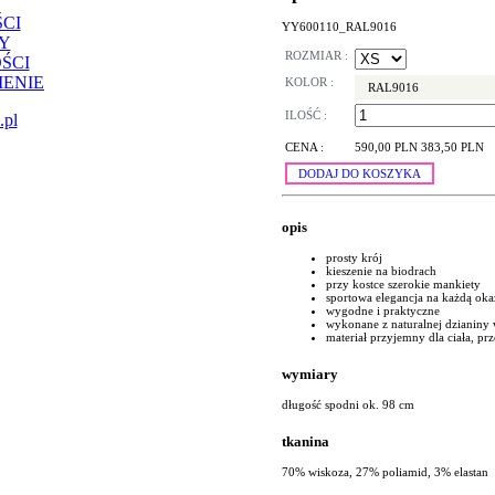
CI
YY600110_RAL9016
Y
ROZMIAR :
ŚCI
ENIE
KOLOR :
RAL9016
ILOŚĆ :
.pl
CENA :
590,00 PLN
383,50 PLN
DODAJ DO KOSZYKA
opis
prosty krój
kieszenie na biodrach
przy kostce szerokie mankiety
sportowa elegancja na każdą oka
wygodne i praktyczne
wykonane z naturalnej dzianiny 
materiał przyjemny dla ciała, p
wymiary
długość spodni ok. 98 cm
tkanina
70% wiskoza, 27% poliamid, 3% elastan