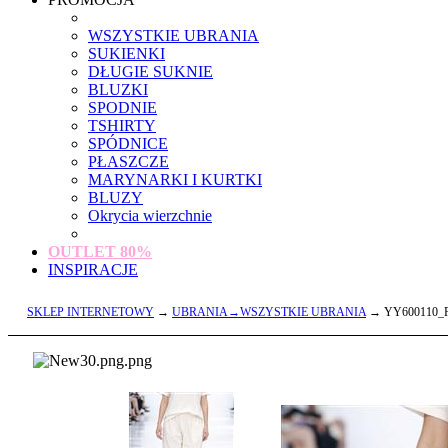
WSZYSTKIE UBRANIA
SUKIENKI
DŁUGIE SUKNIE
BLUZKI
SPODNIE
TSHIRTY
SPÓDNICE
PŁASZCZE
MARYNARKI I KURTKI
BLUZY
Okrycia wierzchnie
OUTLET
80%
INSPIRACJE
SKLEP INTERNETOWY
→
UBRANIA→WSZYSTKIE UBRANIA
→ YY600110_