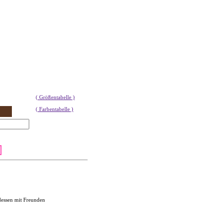
( Größentabelle )
( Farbentabelle )
dessen mit Freunden