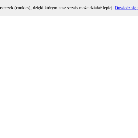
asteczek (cookies), dzięki którym nasz serwis może działać lepiej.
Dowiedz się 