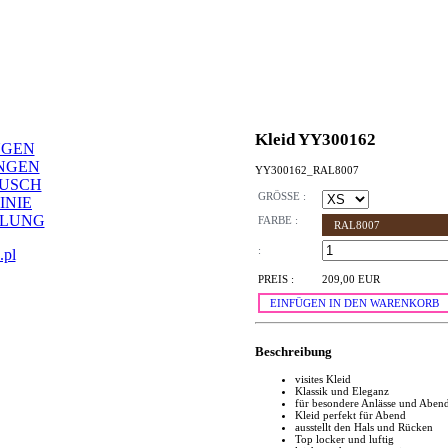
Kleid YY300162
NGEN
NGEN
YY300162_RAL8007
AUSCH
GRÖSSE :
INIE
LLUNG
FARBE :
RAL8007
:
.pl
PREIS :
209,00 EUR
EINFÜGEN IN DEN WARENKORB
Beschreibung
visites Kleid
Klassik und Eleganz
für besondere Anlässe und Aben
Kleid perfekt für Abend
ausstellt den Hals und Rücken
Top locker und luftig