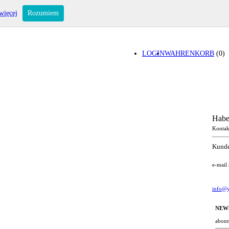
więcej
Rozumiem
LOGIN
WAHRENKORB
(0)
Habe
Kontak
Kunde
e-mail
info@y
NEW
abonn