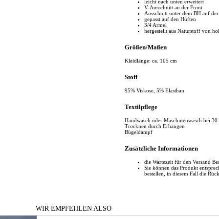
leicht nach unten erweitert
V-Ausschnitt an der Front
Ausschnitt unter dem BH auf der
gepasst auf den Hüften
3/4 Armel
hergestellt aus Naturstoff von ho
Größen/Maßen
Kleidlänge: ca. 105 cm
Stoff
95% Viskose, 5% Elasthan
Textilpflege
Handwäsch oder Maschinenwäsch bei 30
Trocknen durch Erhängen
Bügeldampf
Zusätzliche Informationen
die Wartezeit für den Versand Be
Sie können das Produkt entspr
bestellen, in diesem Fall die Rüc
WIR EMPFEHLEN ALSO