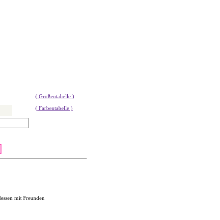
( Größentabelle )
( Farbentabelle )
dessen mit Freunden