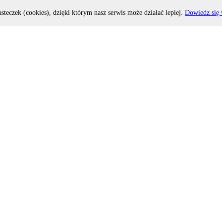
asteczek (cookies), dzięki którym nasz serwis może działać lepiej.
Dowiedz się 