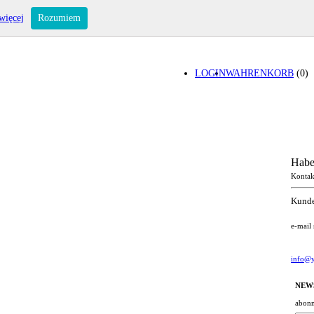
więcej
Rozumiem
LOGIN
WAHRENKORB
(0)
Habe
Kontak
Kunde
e-mail
info@y
NEW
abonn