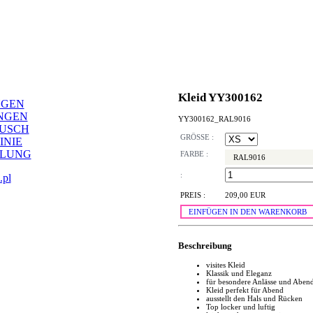
Kleid YY300162
NGEN
NGEN
YY300162_RAL9016
AUSCH
GRÖSSE :
INIE
LLUNG
FARBE :
RAL9016
:
.pl
PREIS :
209,00 EUR
EINFÜGEN IN DEN WARENKORB
Beschreibung
visites Kleid
Klassik und Eleganz
für besondere Anlässe und Aben
Kleid perfekt für Abend
ausstellt den Hals und Rücken
Top locker und luftig