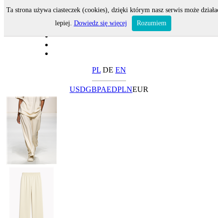
Ta strona używa ciasteczek (cookies), dzięki którym nasz serwis może działa
lepiej.
Dowiedz się więcej
Rozumiem
PL
DE
EN
USD
GBP
AED
PLN
EUR