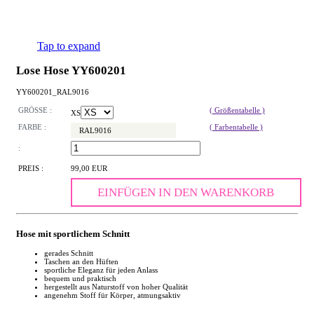
Tap to expand
Lose Hose YY600201
YY600201_RAL9016
GRÖSSE :
( Größentabelle )
XS
FARBE :
( Farbentabelle )
RAL9016
:
PREIS :
99,00 EUR
EINFÜGEN IN DEN WARENKORB
Hose mit sportlichem Schnitt
gerades Schnitt
Taschen an den Hüften
sportliche Eleganz für jeden Anlass
bequem und praktisch
hergestellt aus Naturstoff von hoher Qualität
angenehm Stoff für Körper, atmungsaktiv