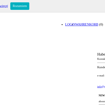
więcej
Rozumiem
LOGIN
WAHRENKORB
(0)
Habe
Kontak
Kunde
e-mail
info@y
NEW
abonn