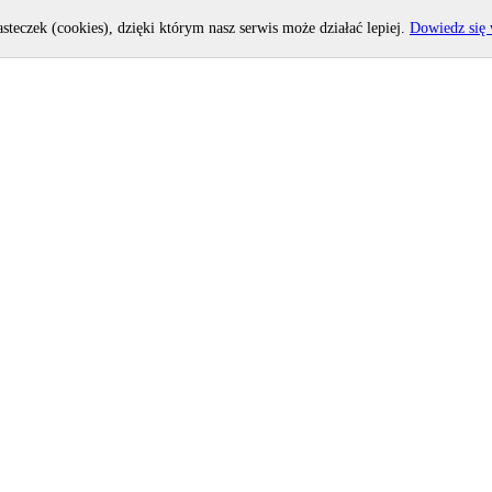
asteczek (cookies), dzięki którym nasz serwis może działać lepiej.
Dowiedz się 