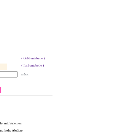
( Größentabelle )
( Farbentabelle )
stück
et mit Striemen
nd hohe Absätze