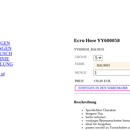
Ecru Hose YY600058
NGEN
NGEN
YY600058_RAL9016
AUSCH
GRÖSSE :
INIE
LLUNG
FARBE :
RAL9001
MENGE :
.pl
PREIS :
139,00 EUR
EINFÜGEN IN DEN WARENKORB
Beschreibung
Sportlichker Charakter
designer Typ
leicht reduziert
verjüngte Beinmanschetten beend
ideal für Ausgehen
passen sowohl zu Turnschuhen u