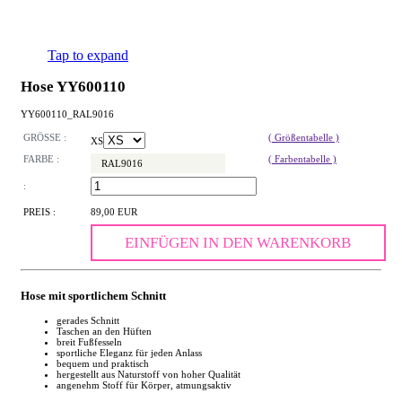
Tap to expand
Hose YY600110
YY600110_RAL9016
GRÖSSE :
( Größentabelle )
XS
FARBE :
( Farbentabelle )
RAL9016
:
PREIS :
89,00 EUR
EINFÜGEN IN DEN WARENKORB
Hose mit sportlichem Schnitt
gerades Schnitt
Taschen an den Hüften
breit Fußfesseln
sportliche Eleganz für jeden Anlass
bequem und praktisch
hergestellt aus Naturstoff von hoher Qualität
angenehm Stoff für Körper, atmungsaktiv