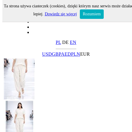
Ta strona używa ciasteczek (cookies), dzięki którym nasz serwis może działa
lepiej.
Dowiedz się więcej
Rozumiem
PL
DE
EN
USD
GBP
AED
PLN
EUR