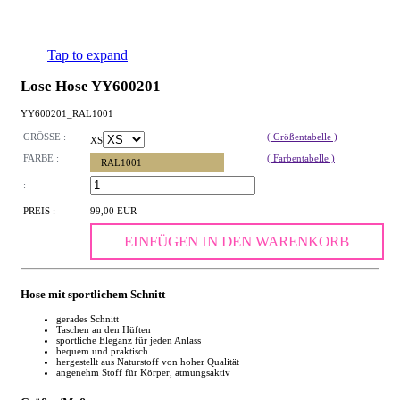
Tap to expand
Lose Hose YY600201
YY600201_RAL1001
GRÖSSE :
( Größentabelle )
XS
FARBE :
( Farbentabelle )
RAL1001
:
PREIS :
99,00 EUR
EINFÜGEN IN DEN WARENKORB
Hose mit sportlichem Schnitt
gerades Schnitt
Taschen an den Hüften
sportliche Eleganz für jeden Anlass
bequem und praktisch
hergestellt aus Naturstoff von hoher Qualität
angenehm Stoff für Körper, atmungsaktiv