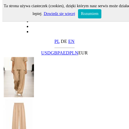
Ta strona używa ciasteczek (cookies), dzięki którym nasz serwis może działa
lepiej.
Dowiedz się więcej
Rozumiem
PL
DE
EN
USD
GBP
AED
PLN
EUR