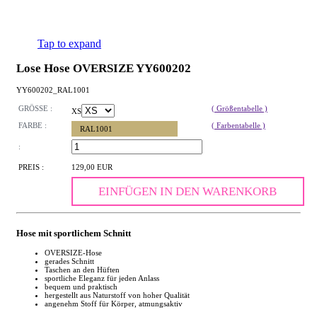
Tap to expand
Lose Hose OVERSIZE YY600202
YY600202_RAL1001
GRÖSSE :
( Größentabelle )
XS
FARBE :
( Farbentabelle )
RAL1001
:
PREIS :
129,00 EUR
EINFÜGEN IN DEN WARENKORB
Hose mit sportlichem Schnitt
OVERSIZE-Hose
gerades Schnitt
Taschen an den Hüften
sportliche Eleganz für jeden Anlass
bequem und praktisch
hergestellt aus Naturstoff von hoher Qualität
angenehm Stoff für Körper, atmungsaktiv