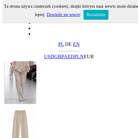
Ta strona używa ciasteczek (cookies), dzięki którym nasz serwis może działa
lepiej.
Dowiedz się więcej
Rozumiem
PL
DE
EN
USD
GBP
AED
PLN
EUR