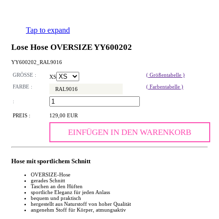
Tap to expand
Lose Hose OVERSIZE YY600202
YY600202_RAL9016
GRÖSSE :
( Größentabelle )
XS
FARBE :
( Farbentabelle )
RAL9016
:
PREIS :
129,00 EUR
EINFÜGEN IN DEN WARENKORB
Hose mit sportlichem Schnitt
OVERSIZE-Hose
gerades Schnitt
Taschen an den Hüften
sportliche Eleganz für jeden Anlass
bequem und praktisch
hergestellt aus Naturstoff von hoher Qualität
angenehm Stoff für Körper, atmungsaktiv