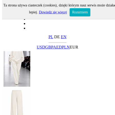
Ta strona używa ciasteczek (cookies), dzięki którym nasz serwis może działa
lepiej.
Dowiedz się więcej
Rozumiem
PL
DE
EN
USD
GBP
AED
PLN
EUR