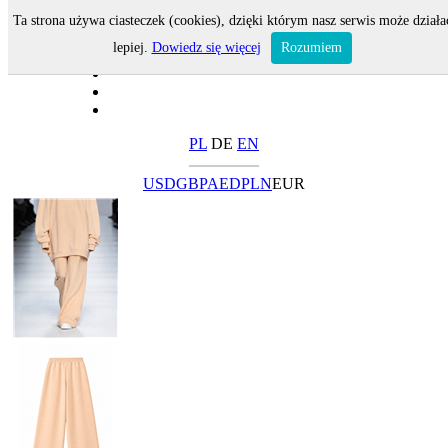
Ta strona używa ciasteczek (cookies), dzięki którym nasz serwis może działa
lepiej.
Dowiedz się więcej
Rozumiem
PL
DE
EN
USD
GBP
AED
PLN
EUR