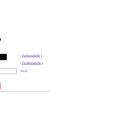
9
( Farbentabelle )
( Größentabelle )
Stück