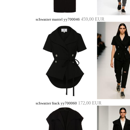
459,00 EUR
schwarzer mantel yy700046
172,00 EUR
schwarzer frack yy700060