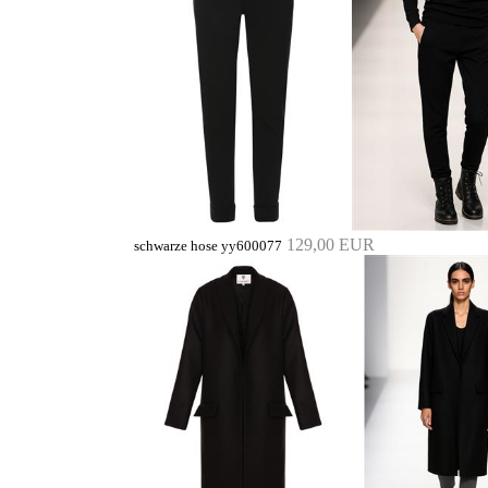
129,00 EUR
schwarze hose yy600077