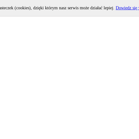
asteczek (cookies), dzięki którym nasz serwis może działać lepiej.
Dowiedz się 