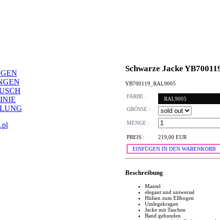
Schwarze Jacke YB70011
NGEN
NGEN
YB700119_RAL9005
AUSCH
FARBE :
INIE
RAL9005
LLUNG
GRÖSSE :
MENGE :
.pl
PREIS :
219,00 EUR
EINFÜGEN IN DEN WARENKORB
Beschreibung
Mantel
elegant und uniwersal
Hülsen zum Ellbogen
Umlegekragen
Jacke mit Taschen
Band gebunden