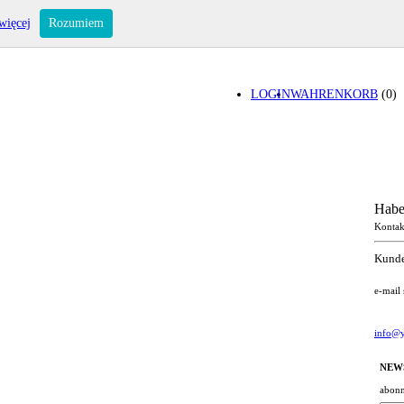
więcej
Rozumiem
LOGIN
WAHRENKORB
(0)
Habe
Kontak
Kunde
e-mail
info@y
NEW
abonn