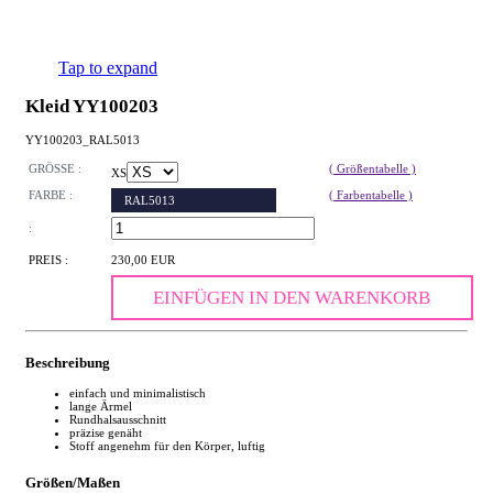
Tap to expand
Kleid YY100203
YY100203_RAL5013
GRÖSSE :
( Größentabelle )
XS
FARBE :
( Farbentabelle )
RAL5013
:
PREIS :
230,00 EUR
EINFÜGEN IN DEN WARENKORB
Beschreibung
einfach und minimalistisch
lange Ärmel
Rundhalsausschnitt
präzise genäht
Stoff angenehm für den Körper, luftig
Größen/Maßen