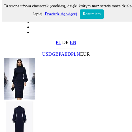
Ta strona używa ciasteczek (cookies), dzięki którym nasz serwis może działa
lepiej.
Dowiedz się więcej
Rozumiem
PL
DE
EN
USD
GBP
AED
PLN
EUR