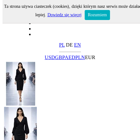
Ta strona używa ciasteczek (cookies), dzięki którym nasz serwis może działa
lepiej.
Dowiedz się więcej
Rozumiem
PL
DE
EN
USD
GBP
AED
PLN
EUR