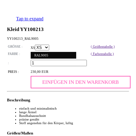
Tap to expand
Kleid YY100213
YY100213_RAL9005
GRÖSSE :
( Größentabelle )
XS
FARBE :
( Farbentabelle )
RAL9005
:
PREIS :
230,00 EUR
EINFÜGEN IN DEN WARENKORB
Beschreibung
einfach und minimalistisch
lange Ärmel
Rundhalsausschnitt
präzise genäht
Stoff angenehm für den Körper, luftig
Größen/Maßen