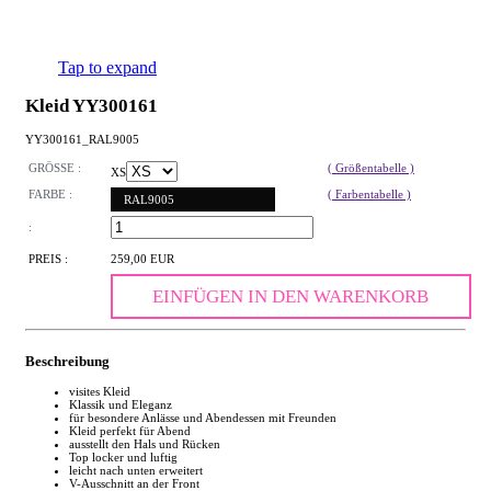
Tap to expand
Kleid YY300161
YY300161_RAL9005
GRÖSSE :
( Größentabelle )
XS
FARBE :
( Farbentabelle )
RAL9005
:
PREIS :
259,00 EUR
EINFÜGEN IN DEN WARENKORB
Beschreibung
visites Kleid
Klassik und Eleganz
für besondere Anlässe und Abendessen mit Freunden
Kleid perfekt für Abend
ausstellt den Hals und Rücken
Top locker und luftig
leicht nach unten erweitert
V-Ausschnitt an der Front