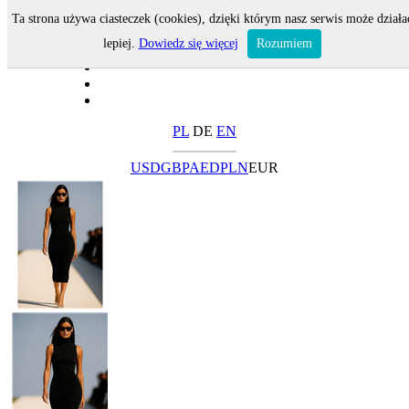
Ta strona używa ciasteczek (cookies), dzięki którym nasz serwis może działa
lepiej.
Dowiedz się więcej
Rozumiem
PL
DE
EN
USD
GBP
AED
PLN
EUR