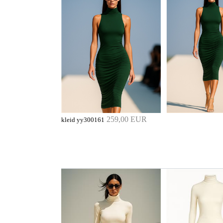
259,00 EUR
kleid yy300161