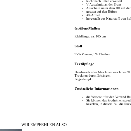
leicht nach unten erweitert
V-Ausschnitt an der Front
Ausschnitt unter dem BH auf der
gepasst auf den Hüften
3/4 Armel
hergestellt aus Naturstoff von ho
Größen/Maßen
Kleidlänge: ca. 105 cm
Stoff
95% Viskose, 5% Elasthan
Textilpflege
Handwäsch oder Maschinenwäsch bei 30
Trocknen durch Erhängen
Bügeldampf
Zusätzliche Informationen
die Wartezeit für den Versand Be
Sie können das Produkt entspr
bestellen, in diesem Fall die Rüc
WIR EMPFEHLEN ALSO