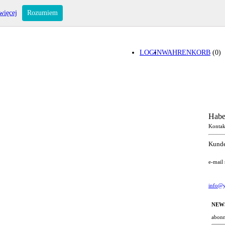
więcej
Rozumiem
LOGIN
WAHRENKORB
(0)
Habe
Kontak
Kunde
e-mail
info@y
NEW
abonn