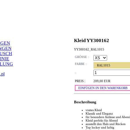
Kleid YY300162
NGEN
NGEN
YY300162_RAL1015
AUSCH
GRÖSSE :
INIE
LLUNG
FARBE :
RAL1015
:
.pl
PREIS :
209,00 EUR
EINFÜGEN IN DEN WARENKORB
Beschreibung
visites Kleid
Klassik und Eleganz
für besondere Anlässe und Aben
Kleid perfekt für Abend
ausstellt den Hals und Rücken
Top locker und luftig