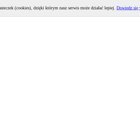
asteczek (cookies), dzięki którym nasz serwis może działać lepiej.
Dowiedz się 