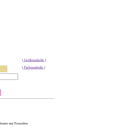
( Größentabelle )
( Farbentabelle )
dessen mit Freunden