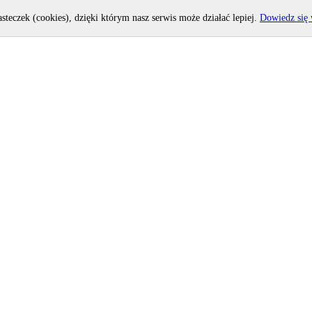
asteczek (cookies), dzięki którym nasz serwis może działać lepiej.
Dowiedz się 