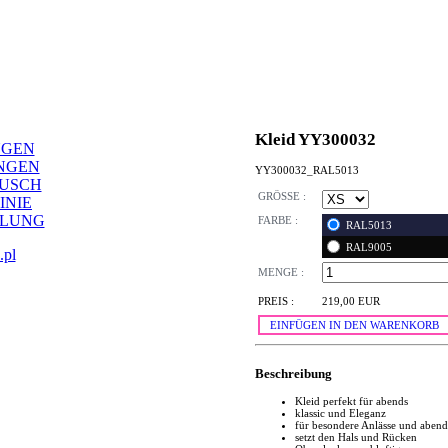
Kleid YY300032
NGEN
NGEN
YY300032_RAL5013
AUSCH
GRÖSSE :
INIE
LLUNG
FARBE :
RAL5013
RAL9005
.pl
MENGE :
PREIS :
219,00 EUR
EINFÜGEN IN DEN WARENKORB
Beschreibung
Kleid perfekt für abends
klassic und Eleganz
für besondere Anlässe und abend
setzt den Hals und Rücken