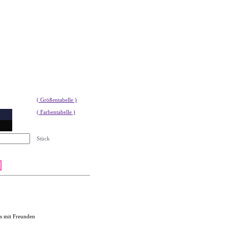
( Größentabelle )
( Farbentabelle )
Stück
s mit Freunden