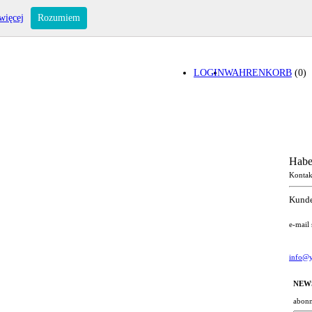
więcej
Rozumiem
LOGIN
WAHRENKORB
(0)
Habe
Kontak
Kunde
e-mail
info@y
NEW
abonn