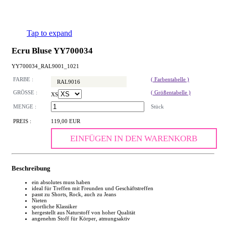
Tap to expand
Ecru Bluse YY700034
YY700034_RAL9001_1021
FARBE :
( Farbentabelle )
RAL9016
GRÖSSE :
( Größentabelle )
XS
MENGE :
Stück
PREIS :
119,00 EUR
EINFÜGEN IN DEN WARENKORB
Beschreibung
ein absolutes muss haben
ideal für Treffen mit Freunden und Geschäftstreffen
passt zu Shorts, Rock, auch zu Jeans
Nieten
sportliche Klassiker
hergestellt aus Naturstoff von hoher Qualität
angenehm Stoff für Körper, atmungsaktiv