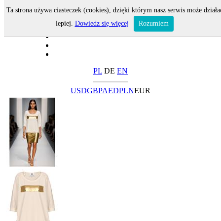
Ta strona używa ciasteczek (cookies), dzięki którym nasz serwis może działa
lepiej.
Dowiedz się więcej
Rozumiem
PL
DE
EN
USD
GBP
AED
PLN
EUR