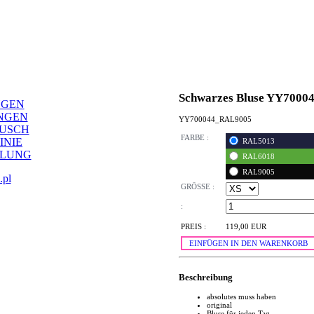
Schwarzes Bluse YY7000
NGEN
NGEN
YY700044_RAL9005
AUSCH
FARBE :
INIE
RAL5013
LLUNG
RAL6018
RAL9005
.pl
GRÖSSE :
:
PREIS :
119,00 EUR
EINFÜGEN IN DEN WARENKORB
Beschreibung
absolutes muss haben
original
Bluse für jeden Tag