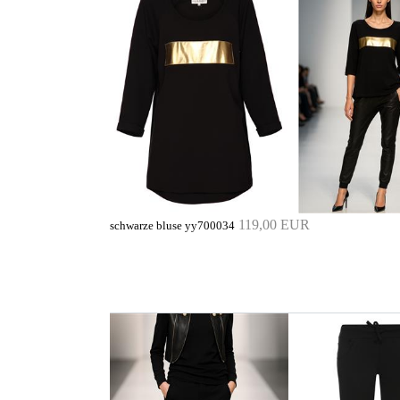
119,00 EUR
schwarze bluse yy700034