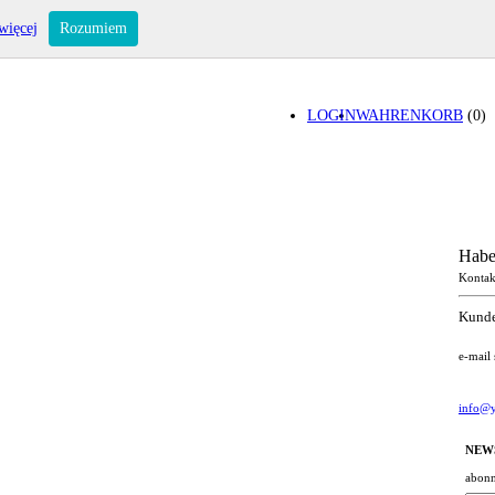
więcej
Rozumiem
LOGIN
WAHRENKORB
(0)
Habe
Kontak
Kunde
e-mail
info@y
NEW
abonn