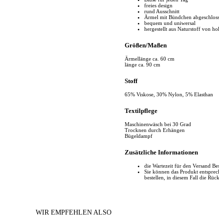
freies design
rund Ausschnitt
Ärmel mit Bündchen abgeschlos
bequem und uniwersal
hergestellt aus Naturstoff von ho
Größen/Maßen
Ärmellänge ca. 60 cm
länge ca. 90 cm
Stoff
65% Viskose, 30% Nylon, 5% Elasthan
Textilpflege
Maschinenwäsch bei 30 Grad
Trocknen durch Erhängen
Bügeldampf
Zusätzliche Informationen
die Wartezeit für den Versand Be
Sie können das Produkt entspr
bestellen, in diesem Fall die Rüc
WIR EMPFEHLEN ALSO