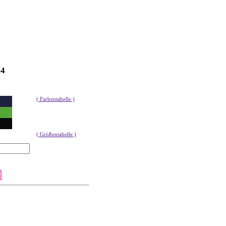
44
( Farbentabelle )
( Größentabelle )