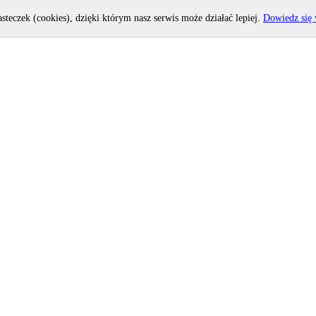
asteczek (cookies), dzięki którym nasz serwis może działać lepiej.
Dowiedz się 