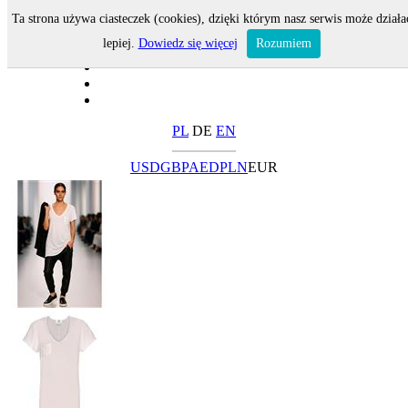
Ta strona używa ciasteczek (cookies), dzięki którym nasz serwis może działa
lepiej.
Dowiedz się więcej
Rozumiem
PL
DE
EN
USD
GBP
AED
PLN
EUR