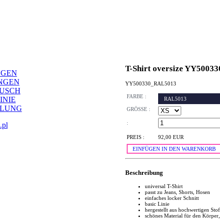
T-Shirt oversize YY50033
NGEN
NGEN
YY500330_RAL5013
AUSCH
FARBE :
INIE
RAL5013
LLUNG
GRÖSSE :
:
.pl
PREIS :
92,00 EUR
EINFÜGEN IN DEN WARENKORB
Beschreibung
universal T-Shirt
passt zu Jeans, Shorts, Hosen
einfaches locker Schnitt
basic Linie
hergestellt aus hochwertigen Stof
schönes Material für den Körper