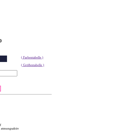
0
( Farbentabelle )
( Größentabelle )
f
, atmungsaktiv