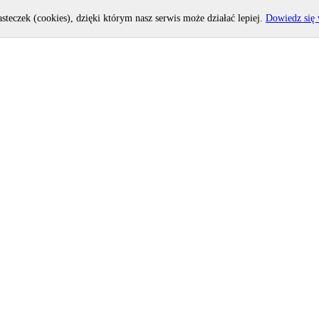
asteczek (cookies), dzięki którym nasz serwis może działać lepiej.
Dowiedz się 