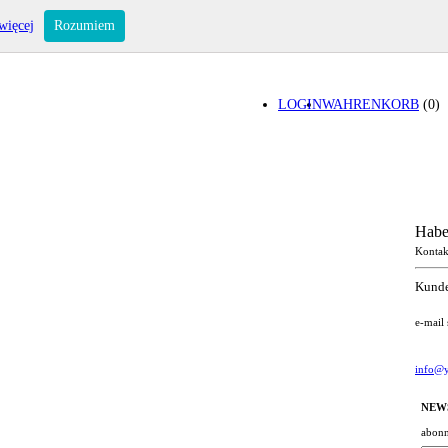
więcej
Rozumiem
LOGIN
WAHRENKORB
(0)
Habe
Kontak
Kunde
e-mail
info@y
NEW
abonn