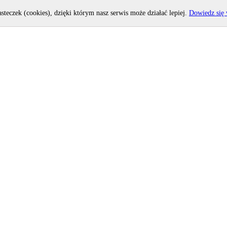
asteczek (cookies), dzięki którym nasz serwis może działać lepiej.
Dowiedz się 