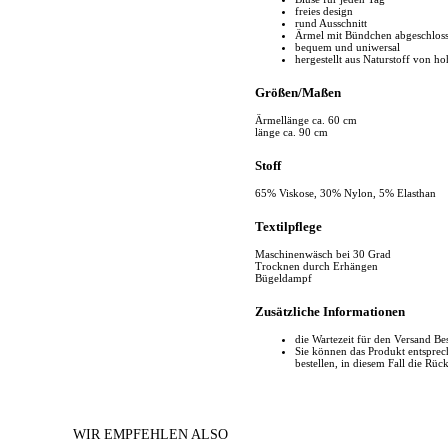
freies design
rund Ausschnitt
Ärmel mit Bündchen abgeschlos
bequem und uniwersal
hergestellt aus Naturstoff von ho
Größen/Maßen
Ärmellänge ca. 60 cm
länge ca. 90 cm
Stoff
65% Viskose, 30% Nylon, 5% Elasthan
Textilpflege
Maschinenwäsch bei 30 Grad
Trocknen durch Erhängen
Bügeldampf
Zusätzliche Informationen
die Wartezeit für den Versand Be
Sie können das Produkt entspr
bestellen, in diesem Fall die Rüc
WIR EMPFEHLEN ALSO