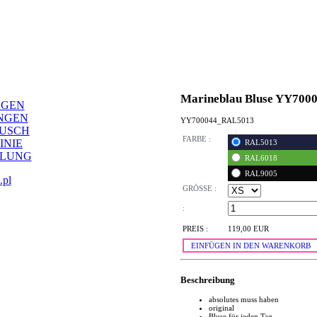
Marineblau Bluse YY700
NGEN
NGEN
YY700044_RAL5013
AUSCH
FARBE :
INIE
RAL5013
LLUNG
RAL6018
RAL9005
.pl
GRÖSSE :
:
PREIS :
119,00 EUR
EINFÜGEN IN DEN WARENKORB
Beschreibung
absolutes muss haben
original
Bluse für jeden Tag