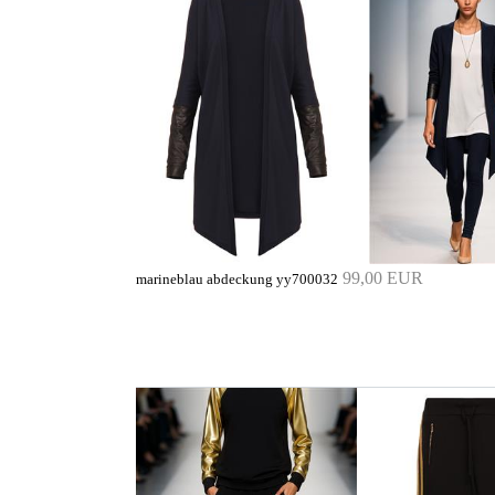
99,00 EUR
marineblau abdeckung yy700032