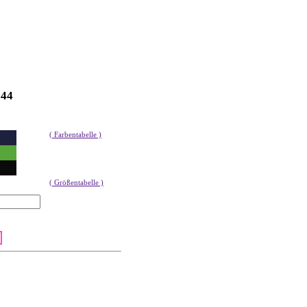
044
( Farbentabelle )
( Größentabelle )