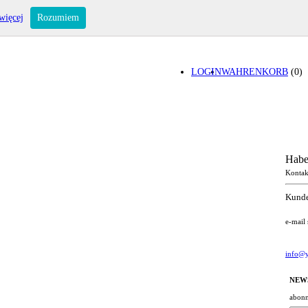
więcej
Rozumiem
LOGIN
WAHRENKORB
(0)
Habe
Kontak
Kunde
e-mail
info@y
NEW
abonn