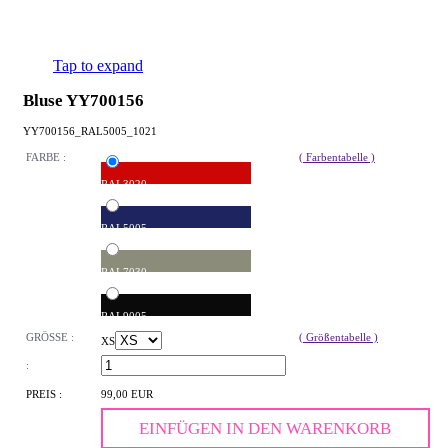
Tap to expand
Bluse YY700156
YY700156_RAL5005_1021
FARBE :
( Farbentabelle )
RAL3020
RAL5005
RAL7030
RAL9005
GRÖSSE :
( Größentabelle )
XS
:
PREIS :
99,00 EUR
EINFÜGEN IN DEN WARENKORB