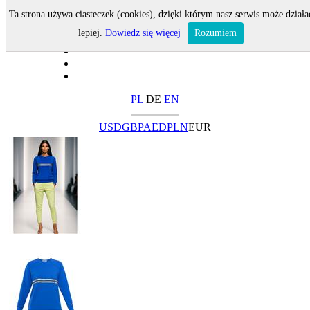
Ta strona używa ciasteczek (cookies), dzięki którym nasz serwis może działa
lepiej.
Dowiedz się więcej
Rozumiem
PL
DE
EN
USD
GBP
AED
PLN
EUR