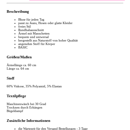
Beschreibung
Bluse für jeden Tag
passt zu Jeans, Hosen oder glatte Kleider
freies Stil
Rundhalsausschnitt
Ärmel mit Manschetten
bequem und uniwersal
hergestellt aus Naturstoff von hoher Qualität
angenehm Stoff für Körper
BASIC
Größen/Maßen
Ärmellänge ca. 60 cm
Länge ca. 64 cm
Stoff
60% Viskose, 35% Polyamid, 5% Elastan
Textilpflege
Maschinenwäsch bei 30 Grad
Trocknen durch Erhängen
Bügeldampf
Zusätzliche Informationen
die Wartezeit für den Versand Bestellungen - 3 Tage