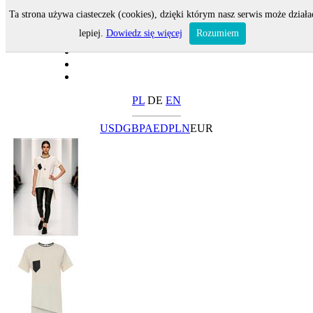
Ta strona używa ciasteczek (cookies), dzięki którym nasz serwis może działa
lepiej.
Dowiedz się więcej
Rozumiem
PL
DE
EN
USD
GBP
AED
PLN
EUR