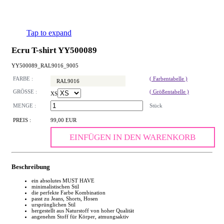
Tap to expand
Ecru T-shirt YY500089
YY500089_RAL9016_9005
FARBE :
( Farbentabelle )
RAL9016
GRÖSSE :
( Größentabelle )
XS
MENGE :
Stück
PREIS :
99,00 EUR
EINFÜGEN IN DEN WARENKORB
Beschreibung
ein absolutes MUST HAVE
minimalistischen Stil
die perfekte Farbe Kombination
passt zu Jeans, Shorts, Hosen
ursprünglichen Stil
hergestellt aus Naturstoff von hoher Qualität
angenehm Stoff für Körper, atmungsaktiv