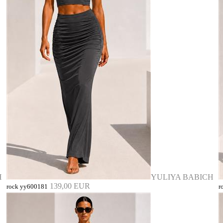
H
YULIYA BABICH
139,00 EUR
rock yy600181
r