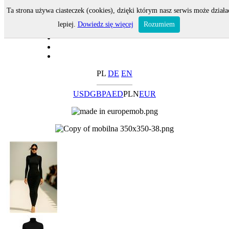
Ta strona używa ciasteczek (cookies), dzięki którym nasz serwis może działa
lepiej.
Dowiedz się więcej
Rozumiem
PL
DE
EN
USD
GBP
AED
PLN
EUR