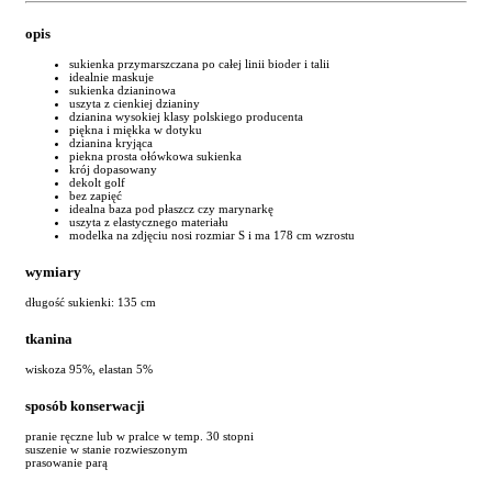
opis
sukienka przymarszczana po całej linii bioder i talii
idealnie maskuje
sukienka dzianinowa
uszyta z cienkiej dzianiny
dzianina wysokiej klasy polskiego producenta
piękna i miękka w dotyku
dzianina kryjąca
piekna prosta ołówkowa sukienka
krój dopasowany
dekolt golf
bez zapięć
idealna baza pod płaszcz czy marynarkę
uszyta z elastycznego materiału
modelka na zdjęciu nosi rozmiar S i ma 178 cm wzrostu
wymiary
długość sukienki: 135 cm
tkanina
wiskoza 95%, elastan 5%
sposób konserwacji
pranie ręczne lub w pralce w temp. 30 stopni
suszenie w stanie rozwieszonym
prasowanie parą