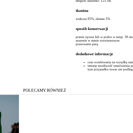
długość sukienki: 125 cm
tkanina
wiskoza 95%, elastan 5%
sposób konserwacji
pranie ręczne lub w pralce w temp. 30 st
suszenie w stanie rozwieszonym
prasowanie parą
dodatkowe informacje
czas oczekiwania na wysyłkę za
istnieje możliwość zamówienia 
tym przypadku towar nie podleg
POLECAMY RÓWNIEŻ