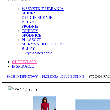
WSZYSTKIE UBRANIA
SUKIENKI
DŁUGIE SUKNIE
BLUZKI
SPODNIE
TSHIRTY
SPÓDNICE
PŁASZCZE
MARYNARKI I KURTKI
BLUZY
Okrycia wierzchnie
OUTLET
80%
INSPIRACJE
SKLEP INTERNETOWY
→
PROMOCJA→DŁUGIE SUKNIE
→ YY300060_RAL3