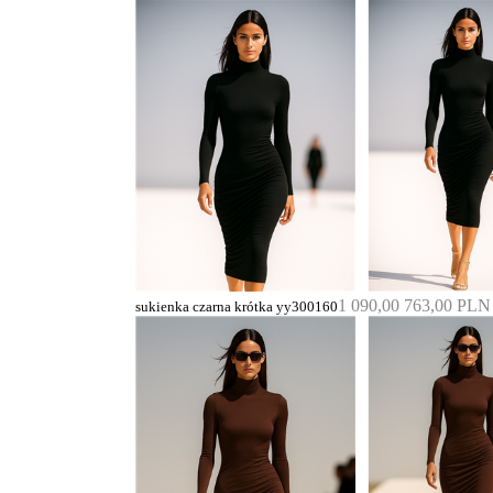
1 090,00
763,00 PLN
sukienka czarna krótka yy300160