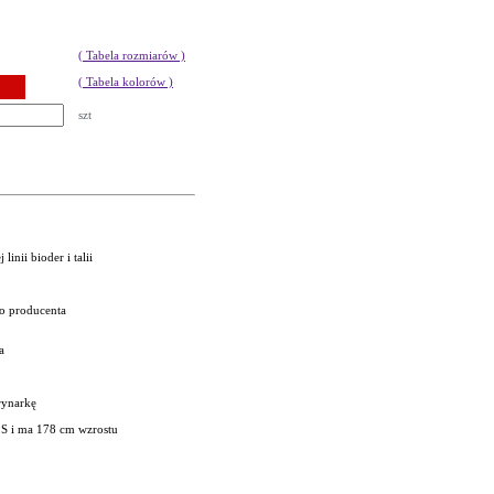
( Tabela rozmiarów )
( Tabela kolorów )
szt
inii bioder i talii
go producenta
a
rynarkę
 S i ma 178 cm wzrostu