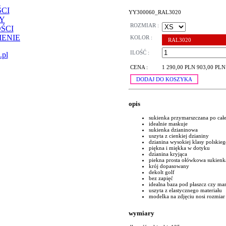
CI
YY300060_RAL3020
Y
ROZMIAR :
ŚCI
ENIE
KOLOR :
RAL3020
ILOŚĆ :
.pl
CENA :
1 290,00 PLN
903,00 PLN
DODAJ DO KOSZYKA
opis
sukienka przymarszczana po całej l
idealnie maskuje
sukienka dzianinowa
uszyta z cienkiej dzianiny
dzianina wysokiej klasy polskie
piękna i miękka w dotyku
dzianina kryjąca
piekna prosta ołówkowa sukienk
krój dopasowany
dekolt golf
bez zapięć
idealna baza pod płaszcz czy ma
uszyta z elastycznego materiału
modelka na zdjęciu nosi rozmiar
wymiary