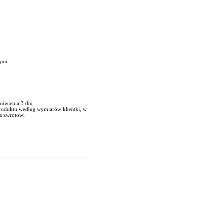
opni
mówienia 3 dni
produktu według wymiarów klientki, w
a zwrotowi