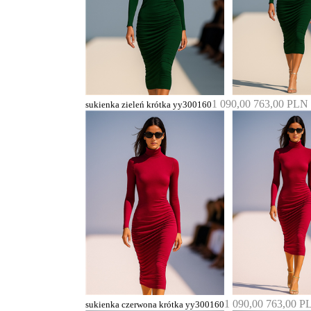
1 090,00
763,00 PLN
sukienka zieleń krótka yy300160
1 090,00
763,00 P
sukienka czerwona krótka yy300160