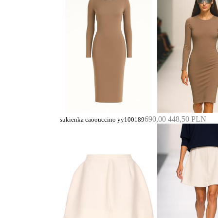
690,00
448,50 PLN
sukienka caoouccino yy100189