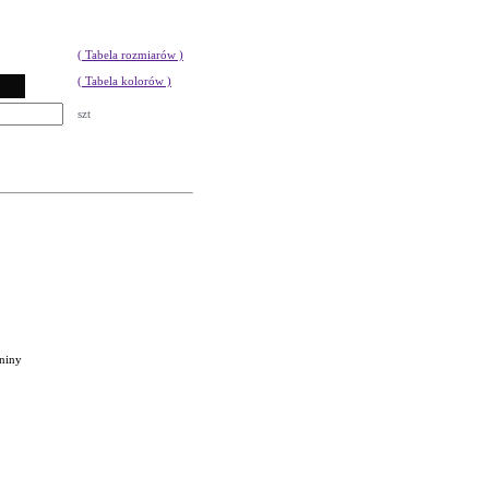
( Tabela rozmiarów )
( Tabela kolorów )
szt
aniny