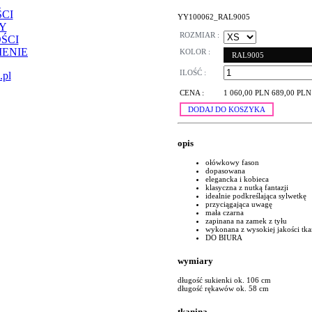
CI
YY100062_RAL9005
Y
ROZMIAR :
ŚCI
ENIE
KOLOR :
RAL9005
ILOŚĆ :
.pl
CENA :
1 060,00 PLN
689,00 PLN
DODAJ DO KOSZYKA
opis
ołówkowy fason
dopasowana
elegancka i kobieca
klasyczna z nutką fantazji
idealnie podkreślająca sylwetkę
przyciągająca uwagę
mała czarna
zapinana na zamek z tyłu
wykonana z wysokiej jakości tk
DO BIURA
wymiary
długość sukienki ok. 106 cm
długość rękawów ok. 58 cm
tkanina