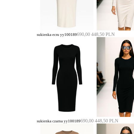
690,00
448,50 PLN
sukienka ecru yy100189
690,00
448,50 PLN
sukienka czarna yy100189