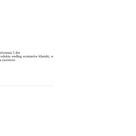
mówienia 5 dni
produktu według wymiarów klientki, w
a zwrotowi